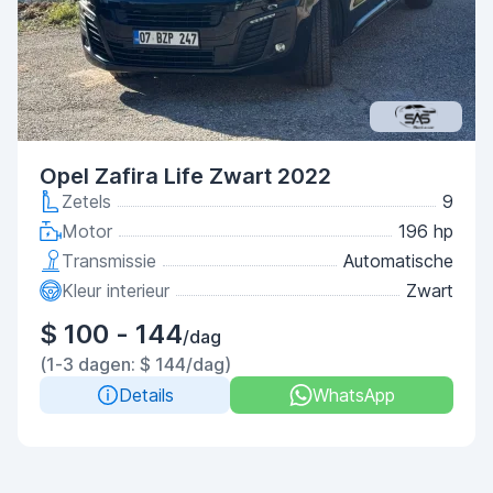
Opel Zafira Life Zwart 2022
Zetels
9
Motor
196 hp
Transmissie
Automatische
Kleur interieur
Zwart
$ 100 - 144
/dag
(1-3 dagen: $ 144/dag)
Details
WhatsApp