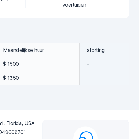
voertuigen.
Maandelijkse huur
storting
$ 1500
-
$ 1350
-
i, Florida, USA
049608701