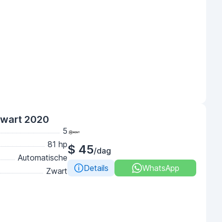
Zwart 2020
5
81 hp
$ 45
/dag
Automatische
Details
WhatsApp
Zwart