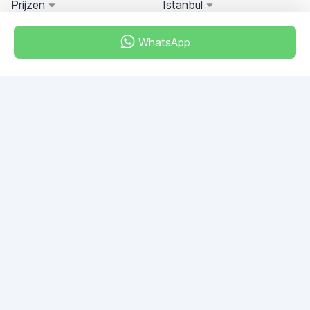
Prijzen
Istanbul
WhatsApp
Miami, Florida, USA
+18049608701
Heb je vragen?
Schrijf ons!
VRAAG STELLEN
© 2026 RDC Portal L.L.C