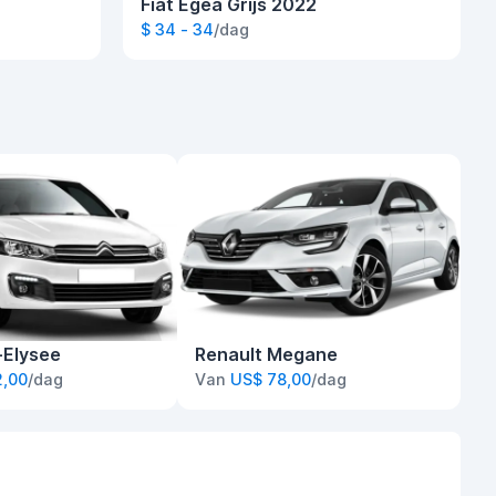
Fiat Egea Grijs 2022
$ 34 - 34
/dag
-Elysee
Renault Megane
2,00
/dag
Van
US$ 78,00
/dag