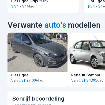
Fiat Egea Grijs 2022
Fiat Egea
$ 34 - 34
/dag
$ 34 - 34
/
Verwante
auto's
modellen
Fiat Egea
Renault Symbol
Van
US$ 27,00
/dag
Van
US$ 34,00
/dag
Schrijf
beoordeling
Beoordeel uw ervaring