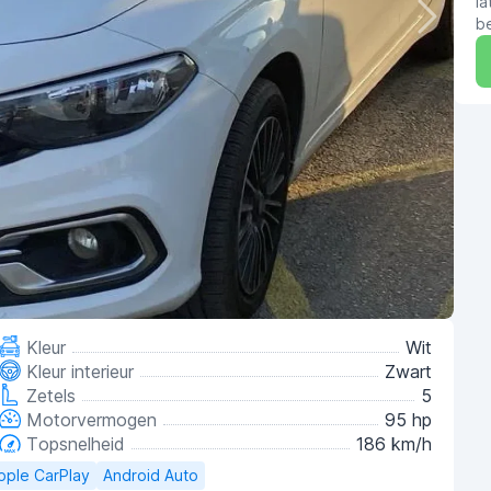
la
b
Kleur
Wit
Kleur interieur
Zwart
Zetels
5
Motorvermogen
95 hp
Topsnelheid
186 km/h
pple CarPlay
Android Auto