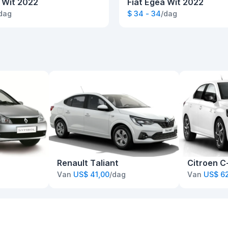
 Wit 2022
Fiat Egea Wit 2022
dag
$ 34 - 34
/dag
Renault Taliant
Citroen C
Van
US$ 41,00
/dag
Van
US$ 6