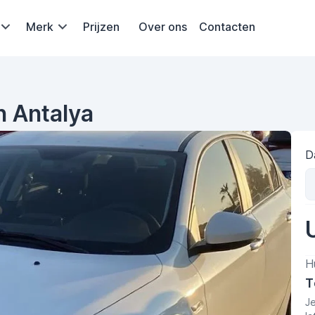
Merk
Prijzen
Over ons
Contacten
n Antalya
D
H
T
J