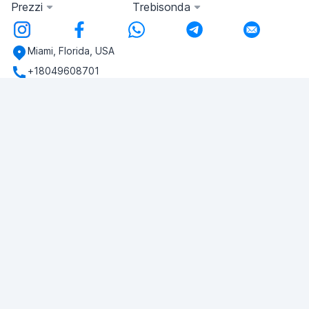
Prezzi
Trebisonda
Miami, Florida, USA
+18049608701
Avete domande?
Scriveteci!
FAI UNA DOMANDA
© 2026 RDC Portal L.L.C