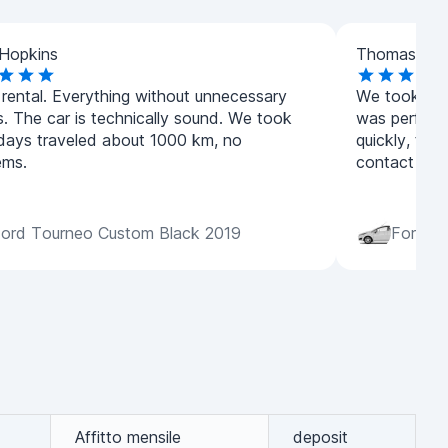
Hopkins
Thomas Wat
 rental. Everything without unnecessary
We took the
s. The car is technically sound. We took
was perfect
 days traveled about 1000 km, no
quickly, the 
ems.
contact agai
ord Tourneo Custom Black 2019
Ford Fi
Affitto mensile
deposit