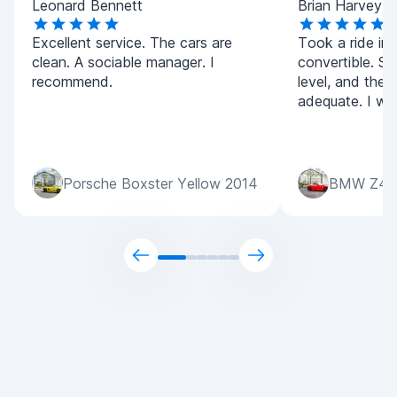
Leonard Bennett
Brian Harvey
Excellent service. The cars are
Took a ride in
clean. A sociable manager. I
convertible. Se
recommend.
level, and the p
adequate. I wil
Porsche Boxster Yellow 2014
BMW Z4 