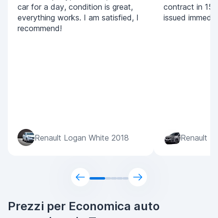
car for a day, condition is great,
contract in 15 
everything works. I am satisfied, I
issued immedia
recommend!
Renault Logan White 2018
Renault Ta
Prezzi per Economica auto