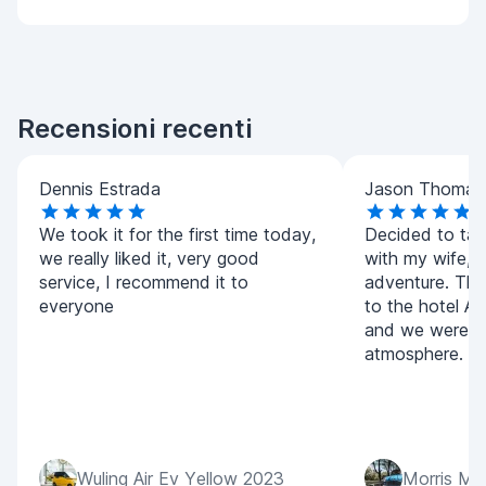
Recensioni recenti
Dennis Estrada
Jason Thomas
We took it for the first time today,
Decided to tak
we really liked it, very good
with my wife, i
service, I recommend it to
adventure. The
everyone
to the hotel Ali
and we were re
atmosphere.
Wuling Air Ev Yellow 2023
Morris Mi