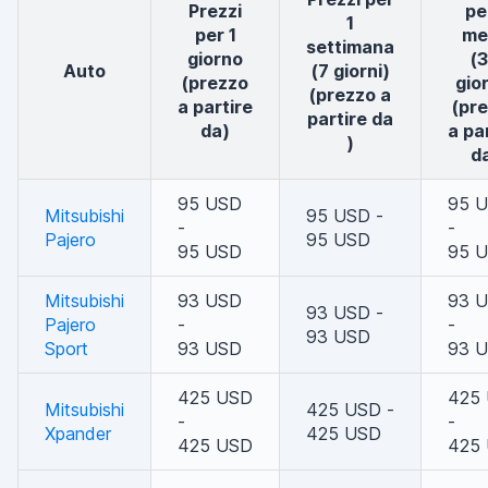
Prezzi
pe
1
per 1
me
settimana
giorno
(
auto
(7 giorni)
(prezzo
gior
(prezzo a
a partire
(pr
partire da
da)
a pa
)
d
95 USD
95 
Mitsubishi
95 USD -
-
-
Pajero
95 USD
95 USD
95 
Mitsubishi
93 USD
93 
93 USD -
Pajero
-
-
93 USD
Sport
93 USD
93 
425 USD
425
Mitsubishi
425 USD -
-
-
Xpander
425 USD
425 USD
425