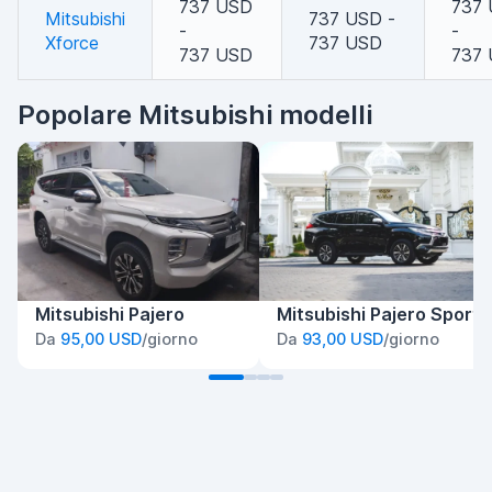
737 USD
737
Mitsubishi
737 USD -
-
-
Xforce
737 USD
737 USD
737
Popolare Mitsubishi modelli
Mitsubishi Pajero
Mitsubishi Pajero Sport
Da
95,00 USD
/giorno
Da
93,00 USD
/giorno