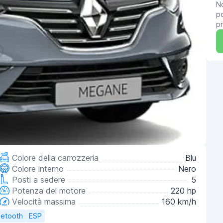
No
po
pr
Colore della carrozzeria
Blu
Colore interno
Nero
Posti a sedere
5
Potenza del motore
220 hp
Velocità massima
160 km/h
uetooth
ESP