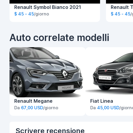
Renault Symbol Bianco 2021
Renault T
$ 45 - 45
/giorno
$ 45 - 45
/
Auto correlate modelli
Renault Megane
Fiat Linea
Da
67,00 USD
/giorno
Da
45,00 USD
/giorn
Scrivere
recensione