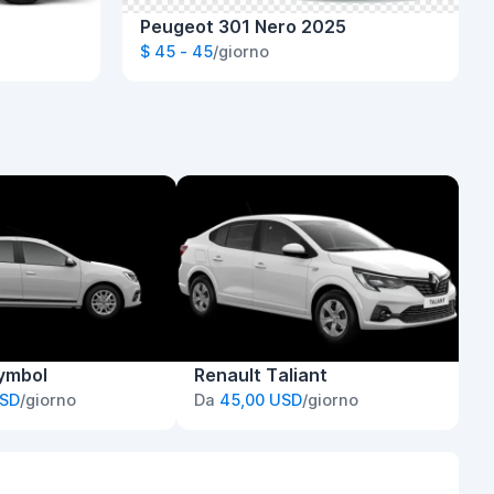
Peugeot 301 Nero 2025
$ 45 - 45
/giorno
ymbol
Renault Taliant
USD
/giorno
Da
45,00 USD
/giorno