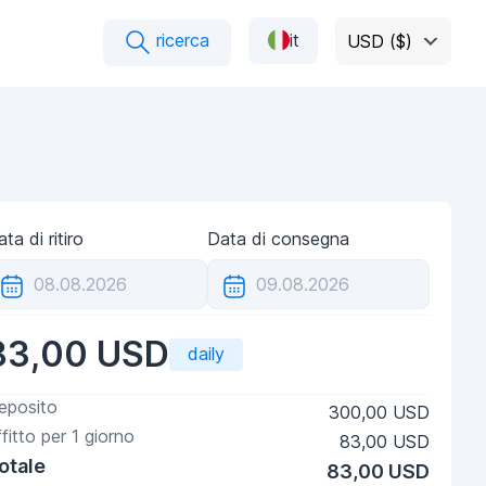
ricerca
it
USD ($)
ta di ritiro
Data di consegna
83,00 USD
daily
eposito
300,00 USD
ffitto per
1
giorno
83,00 USD
otale
83,00 USD