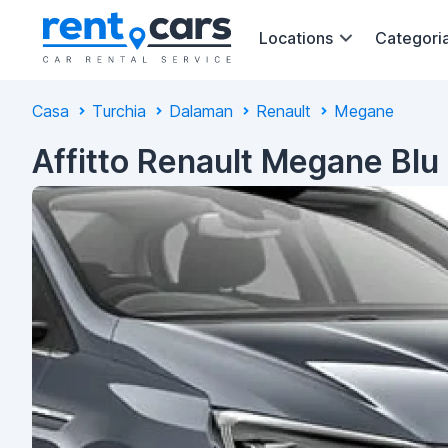
Locations
Categori
Casa
Turchia
Dalaman
Renault
Megane
Affitto Renault Megane Bl