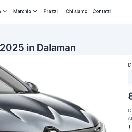
a
Marchio
Prezzi
Chi siamo
Contatti
u 2025 in Dalaman
Da
D
A
T