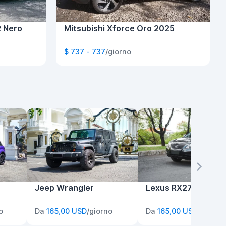
R Nero
Mitsubishi Xforce Oro 2025
$ 737 - 737
/giorno
Jeep Wrangler
Lexus RX270
o
Da
165,00 USD
/giorno
Da
165,00 USD
/giorno