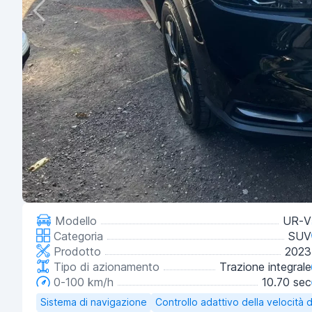
Modello
UR-V
Categoria
SUV
Prodotto
2023
Tipo di azionamento
Trazione integrale
0-100 km/h
10.70 sec
Sistema di navigazione
Controllo adattivo della velocità d