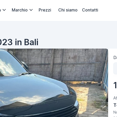
a
Marchio
Prezzi
Chi siamo
Contatti
23 in Bali
Da
A
T
No