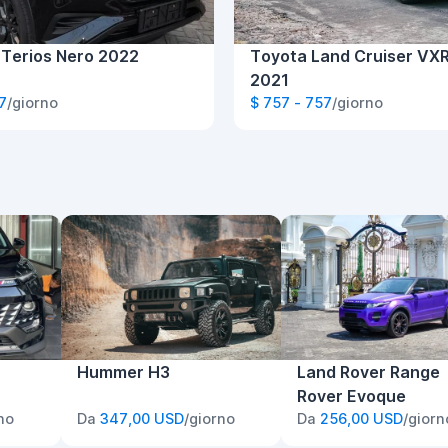
 Terios Nero 2022
Toyota Land Cruiser VX
2021
7
/giorno
$ 757 - 757
/giorno
Hummer H3
Land Rover Range
Rover Evoque
no
Da
347,00 USD
/giorno
Da
256,00 USD
/giorn