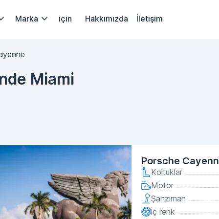
Marka
için
Hakkımızda
İletişim
ayenne
inde Miami
Porsche Cayenn
Koltuklar
Motor
Şanzıman
İç renk