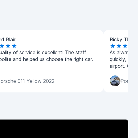
d Blair
Ricky Thom
ality of service is excellent! The staff
As always ex
polite and helped us choose the right car.
quickly, dro
airport. Goo
orsche 911 Yellow 2022
Porsche