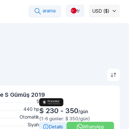
arama
tr
USD ($)
e S Gümüş 2019
5
440 hp
$ 230 - 350
/gün
Otomatik
(1-6 günler: $ 350/gün)
Siyah
Details
WhatsApp