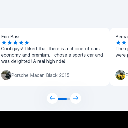
Eric Bass
Bernar
Cool guys! I liked that there is a choice of cars:
The qu
economy and premium. I chose a sports car and
were 
was delighted! A real high ride!
Porsche Macan Black 2015
P