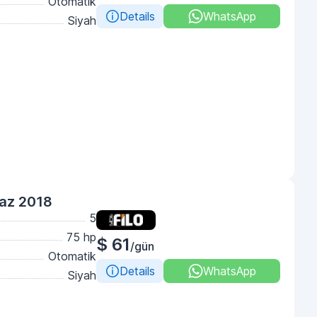
Otomatik
Details
WhatsApp
Siyah
yaz 2018
5
75 hp
$ 61
/gün
Otomatik
Details
WhatsApp
Siyah