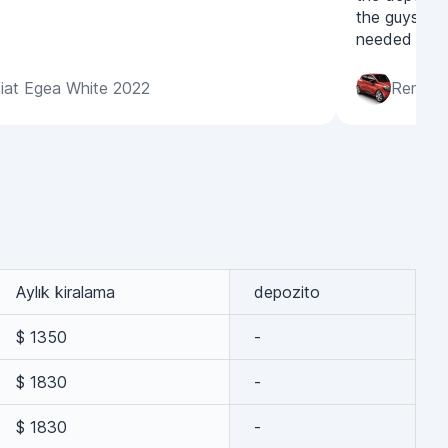
the guys, ve
needed urgen
iat Egea White 2022
Renault
Aylık kiralama
depozito
$ 1350
-
$ 1830
-
$ 1830
-