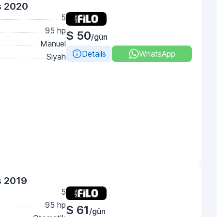
ş 2020
5
95 hp
$ 50
/gün
Manuel
Details
WhatsApp
Siyah
ş 2019
5
95 hp
$ 61
/gün