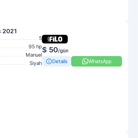
ş 2021
5
95 hp
$ 50
/gün
Manuel
Details
WhatsApp
Siyah