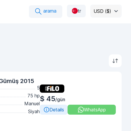
arama
tr
USD ($)
 Gümüş 2015
5
75 hp
$ 45
/gün
Manuel
Details
WhatsApp
Siyah