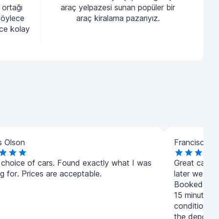
 ortağı
araç yelpazesi sunan popüler bir
böylece
araç kiralama pazarıyız.
nce kolay
 Olson
Francisco K
 choice of cars. Found exactly what I was
Great car re
g for. Prices are acceptable.
later we wer
Booked a car
15 minutes, 
condition. T
the deposit 