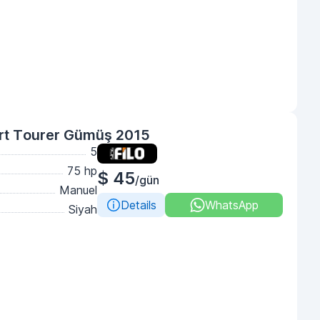
ort Tourer Gümüş 2015
5
75 hp
$ 45
/gün
Manuel
Details
WhatsApp
Siyah