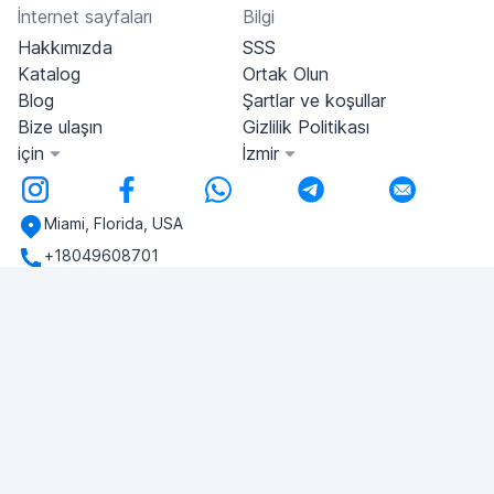
İnternet sayfaları
Bilgi
Hakkımızda
SSS
Katalog
Ortak Olun
Blog
Şartlar ve koşullar
Bize ulaşın
Gizlilik Politikası
için
İzmir
Miami, Florida, USA
+18049608701
Herhangi bir sorunuz var mı?
Bize yazın!