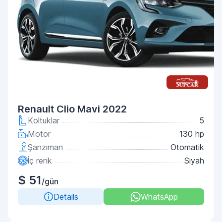
Renault Clio Mavi 2022
Koltuklar
5
Motor
130 hp
Şanzıman
Otomatik
İç renk
Siyah
$ 51
/gün
Details
WhatsApp