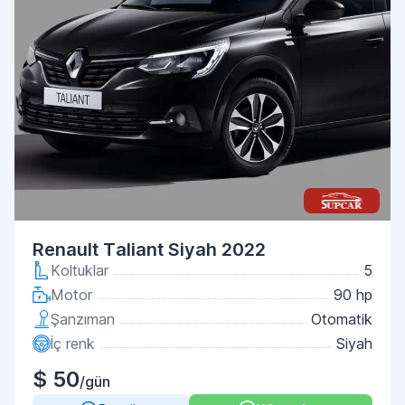
Renault Taliant Siyah 2022
Koltuklar
5
Motor
90 hp
Şanzıman
Otomatik
İç renk
Siyah
$ 50
/gün