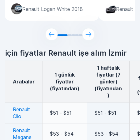
Renault Logan White 2018
Renault Ta
için fiyatlar Renault işe alım İzmir
1 haftalık
1 günlük
fiyatlar (7
arabalar
fiyatlar
günler)
(fiyatından)
(fiyatından
(
)
Renault
$51 - $51
$51 - $51
$
Clio
Renault
$53 - $54
$53 - $54
$
Megane