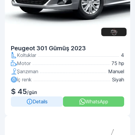
Peugeot 301 Gümüş 2023
Koltuklar
4
Motor
75 hp
Şanzıman
Manuel
İç renk
Siyah
$ 45
/gün
Details
WhatsApp