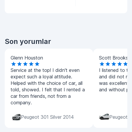
Son yorumlar
Glenn Houston
Scott Brooks
Service at the top! I didn't even
I listened to 
expect such a loyal attitude.
and did not reg
Helped with the choice of car, all
was excellent,
told, showed. I felt that I rented a
and without pr
car from friends, not from a
company.
Peugeot 301 Silver 2014
Peugeot 2