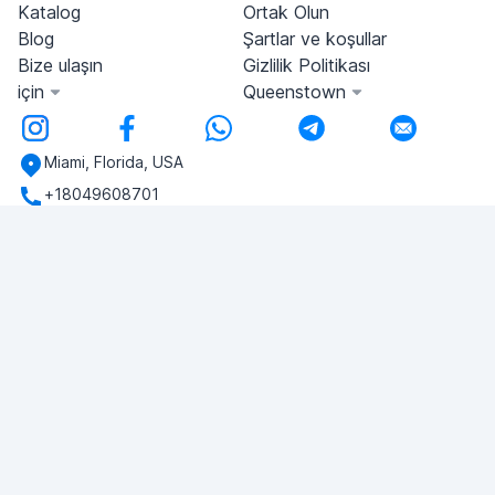
Katalog
Ortak Olun
Blog
Şartlar ve koşullar
Bize ulaşın
Gizlilik Politikası
için
Queenstown
Miami, Florida, USA
+18049608701
Herhangi bir sorunuz var mı?
Bize yazın!
SORU SOR