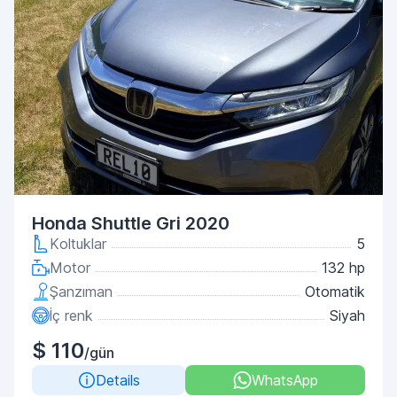
Honda Shuttle Gri 2020
Koltuklar
5
Motor
132 hp
Şanzıman
Otomatik
İç renk
Siyah
$ 110
/gün
Details
WhatsApp