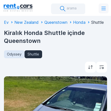
arama
Ev
New Zealand
Queenstown
Honda
Shuttle
Kiralık Honda Shuttle içinde
Queenstown
Odyssey
Shuttle