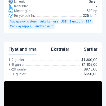
İç renk
Siyah
Koltuklar
2
Motor gücü
610 hp
En yüksek hız
325 km/h
Navigasyon sistemi
Arka kamera
USB
Bluetooth
ESP
Car Play (Apple)
Android Auto
Fiyatlandırma
Ekstralar
Şartlar
1-2 günler
$1.300,00
3-6 günler
$1.105,00
7-29 günler
$975,00
30+ günler
$650,00