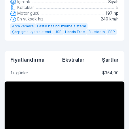
İç renk
Siyah
Koltuklar
5
Motor gücü
197 hp
En yüksek hız
240 km/h
Arka kamera
Lastik basıncı izleme sistemi
Çarpışma uyarı sistemi
USB
Hands Free
Bluetooth
ESP
Fiyatlandırma
Ekstralar
Şartlar
1+ günler
$354,00