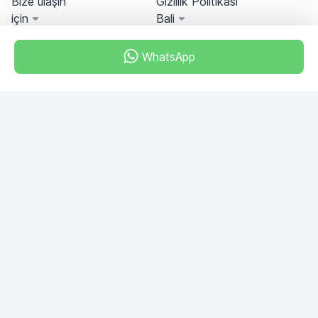
Bize ulaşın
Gizlilik Politikası
için
Bali
WhatsApp
Miami, Florida, USA
+18049608701
Herhangi bir sorunuz var mı?
Bize yazın!
SORU SOR
© 2026 RDC Portal L.L.C