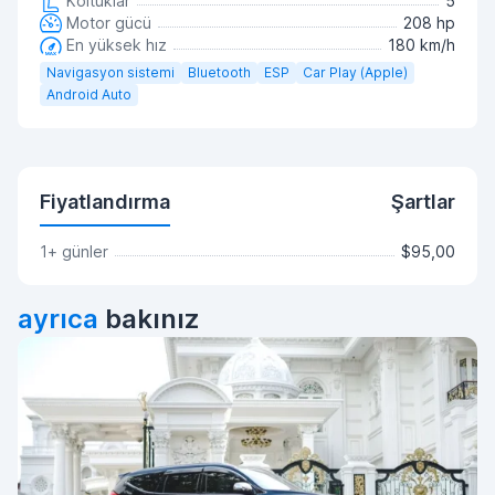
Koltuklar
5
Motor gücü
208 hp
En yüksek hız
180 km/h
Navigasyon sistemi
Bluetooth
ESP
Car Play (Apple)
Android Auto
Fiyatlandırma
Şartlar
1+ günler
$95,00
ayrıca
bakınız