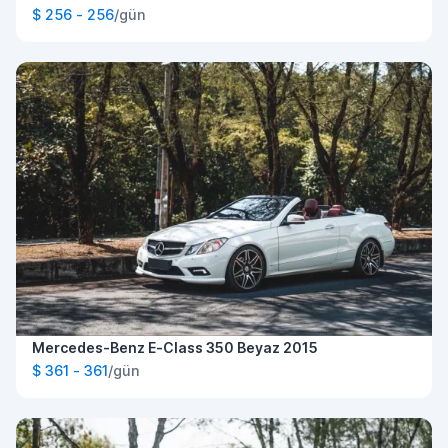
$ 256 - 256
/gün
Mercedes-Benz E-Class 350 Beyaz 2015
$ 361 - 361
/gün