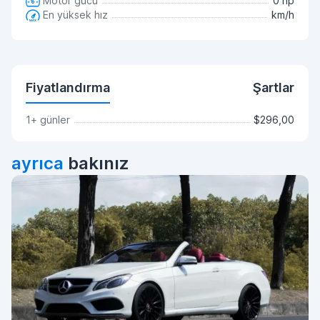
Motor gücü
0 hp
En yüksek hız
km/h
Fiyatlandırma
Şartlar
1+ günler
$296,00
ayrıca
bakınız