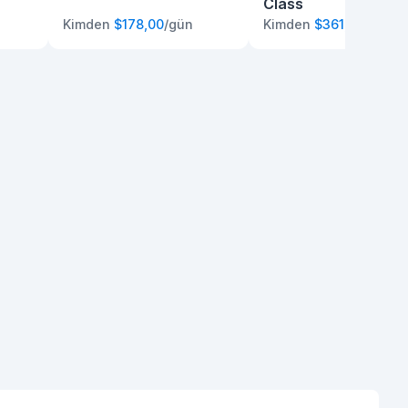
Class
Kimden
$178,00
/gün
Kimden
$361,00
/gün