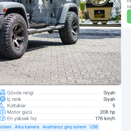
bı
sa
Gövde rengi
Siyah
İç renk
Siyah
Koltuklar
5
Motor gücü
208 hp
En yüksek hız
176 km/h
istemi
Arka kamera
Anahtarsız giriş sistemi
USB