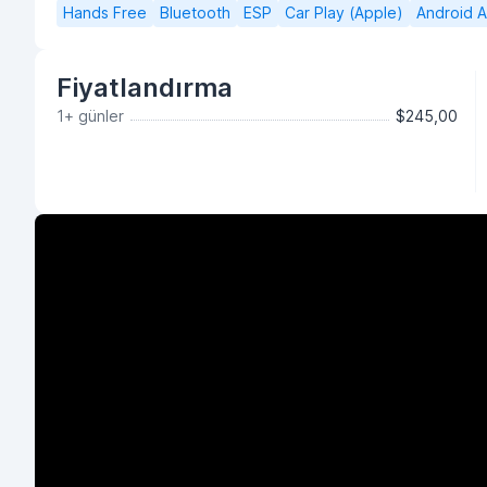
Hands Free
Bluetooth
ESP
Car Play (Apple)
Android 
Fiyatlandırma
1+ günler
$245,00