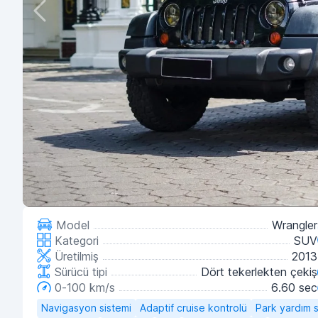
Model
Wrangler
Kategori
SUV
Üretilmiş
2013
Sürücü tipi
Dört tekerlekten çekiş
0-100 km/s
6.60 sec
Navigasyon sistemi
Adaptif cruise kontrolü
Park yardım s