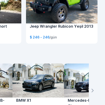
hort
Jeep Wrangler Rubicon Yeşil 2013
$ 246 - 246
/gün
LB-
BMW X1
Mercedes-Benz GL