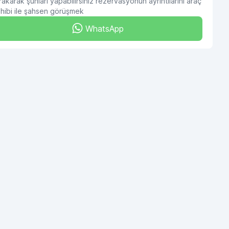
rakarak şunları yapabilirsiniz rezervasyonun ayrıntılarını araç
hibi ile şahsen görüşmek
WhatsApp