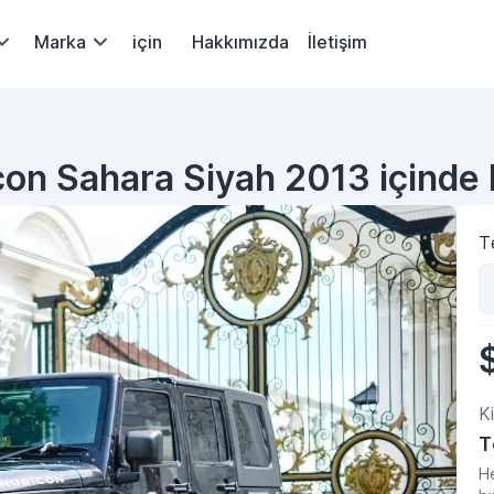
Marka
için
Hakkımızda
İletişim
con Sahara Siyah 2013 içinde 
Te
Ki
T
He