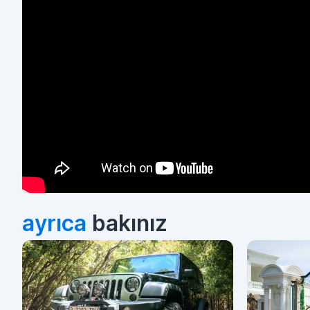
ayrıca
bakınız