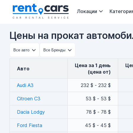
Локации
Категори
Цены на прокат автомоби
Цена за 1 день
Ц
авто
(цена от)
Audi A3
232 $ - 232 $
Citroen C3
53 $ - 53 $
Dacia Lodgy
78 $ - 78 $
Ford Fiesta
45 $ - 45 $