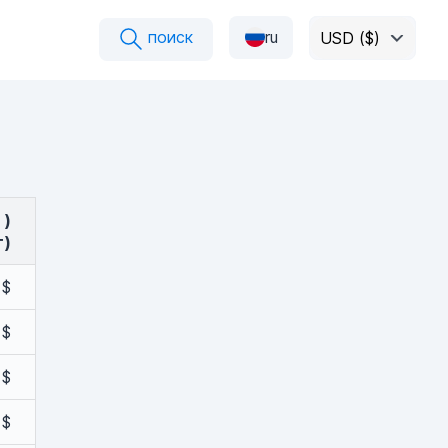
поиск
ru
USD ($)
 )
т)
 $
 $
 $
 $