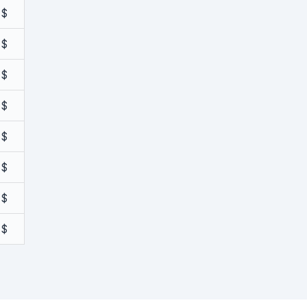
 $
 $
 $
 $
 $
 $
 $
 $