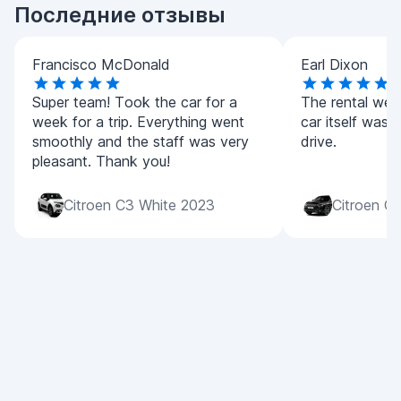
Последние отзывы
Francisco McDonald
Earl Dixon
Super team! Took the car for a
The rental wen
week for a trip. Everything went
car itself was a
smoothly and the staff was very
drive.
pleasant. Thank you!
Citroen C3 White 2023
Citroen C