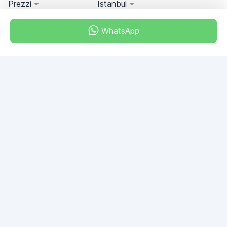
Prezzi
Istanbul
WhatsApp
Miami, Florida, USA
+18049608701
Avete domande?
Scriveteci!
FAI UNA DOMANDA
© 2026 RDC Portal L.L.C