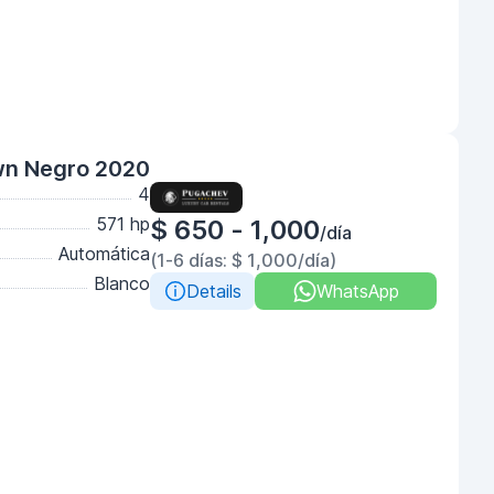
wn Negro 2020
4
571 hp
$ 650 - 1,000
/día
Automática
(1-6 días: $ 1,000/día)
Blanco
Details
WhatsApp