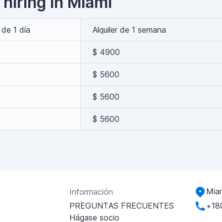
hiring in Miami
r de 1 día
Alquiler de 1 semana
$ 4900
$ 5600
$ 5600
$ 5600
Miam
Información
PREGUNTAS FRECUENTES
+18
Hágase socio