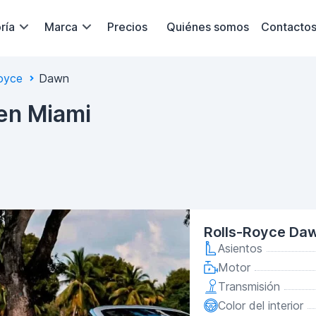
ría
Marca
Precios
Quiénes somos
Contacto
oyce
Dawn
 en Miami
Rolls-Royce Da
Asientos
Motor
Transmisión
Color del interior