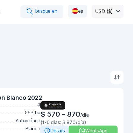
busque en
es
s
USD ($)
wn Blanco 2022
4
563 hp
$ 570 - 870
/día
Automática
(1-6 días: $ 870/día)
Blanco
Details
WhatsApp