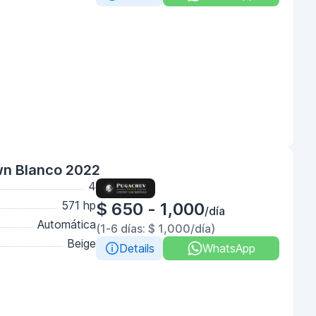
wn Blanco 2022
4
571 hp
$ 650 - 1,000
/día
Automática
(1-6 días: $ 1,000/día)
Beige
Details
WhatsApp