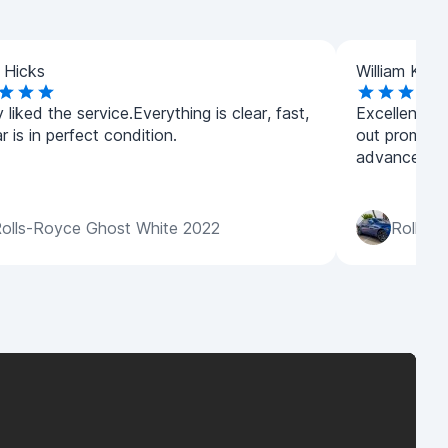
 Hicks
William Klein
ly liked the service.Everything is clear, fast,
Excellent se
r is in perfect condition.
out promptly
advance in 
olls-Royce Ghost White 2022
Rolls-R