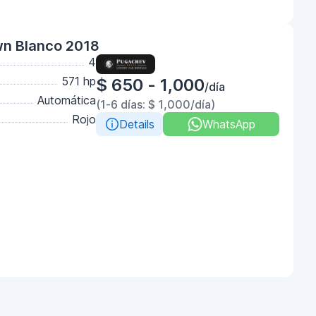
wn Blanco 2018
4
571 hp
$ 650 - 1,000
/día
Automática
(1-6 días: $ 1,000/día)
Rojo
Details
WhatsApp