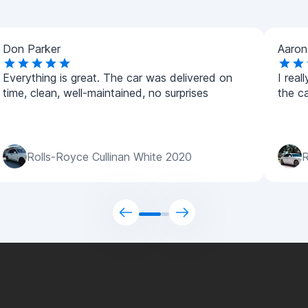
Don Parker
Aaron
Everything is great. The car was delivered on
I real
time, clean, well-maintained, no surprises
the ca
Rolls-Royce Cullinan White 2020
R