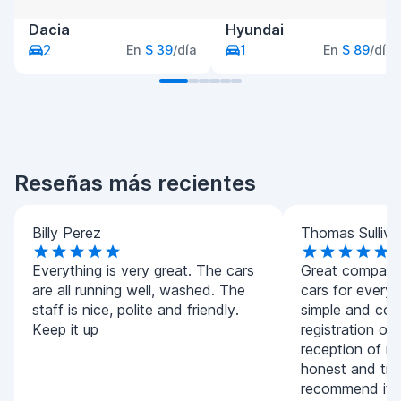
Dacia
Hyundai
2
1
En
$ 39
/día
En
$ 89
/día
Reseñas más recientes
Billy Perez
Thomas Sulliva
Everything is very great. The cars
Great company.
are all running well, washed. The
cars for every
staff is nice, polite and friendly.
simple and con
Keep it up
registration of
reception of m
honest and tran
recommend it 