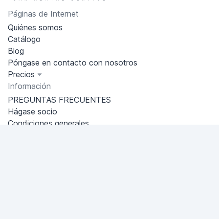
Páginas de Internet
Quiénes somos
Catálogo
Blog
Póngase en contacto con nosotros
Precios
Información
PREGUNTAS FRECUENTES
Hágase socio
Condiciones generales
Política de privacidad
Dakhla
Miami, Florida, USA
+18049608701