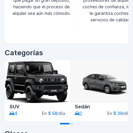
que pagar un gran depósito,
proveedores de alquiler
haciendo que el proceso de
coches de confianza, lo 
alquiler sea aún más cómodo.
le garantiza coches y
servicios de calidad.
Categorías
SUV
Sedán
4
2
En
$ 58
/día
En
$ 39
/día