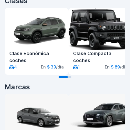
Clases
Clase Económica
Clase Compacta
coches
coches
4
1
En
$ 39
/día
En
$ 89
/día
Marcas