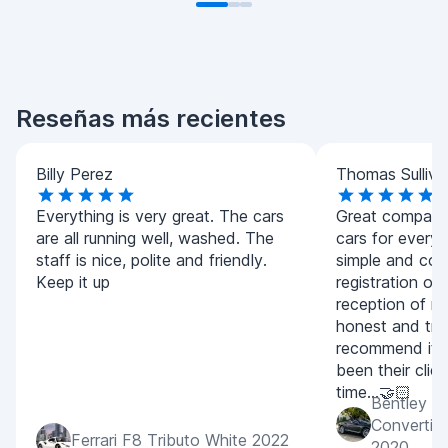
Reseñas más recientes
Billy Perez
Thomas Sulliva
Everything is very great. The cars
Great company.
are all running well, washed. The
cars for every
staff is nice, polite and friendly.
simple and con
Keep it up
registration of
reception of m
honest and tran
recommend it 
been their clien
time...🤝🏻
Bentley C
Convertib
Ferrari F8 Tributo White 2022
2020