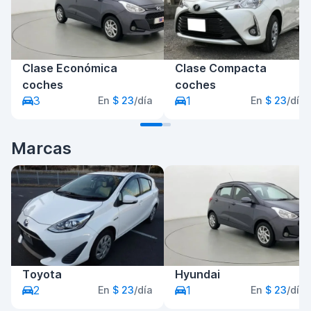
Clase Económica
Clase Compacta
coches
coches
3
1
En
$ 23
/día
En
$ 23
/día
Marcas
Toyota
Hyundai
2
1
En
$ 23
/día
En
$ 23
/día