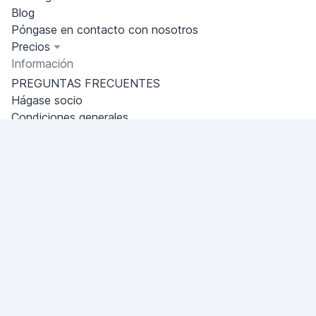
Blog
Póngase en contacto con nosotros
Precios
Información
PREGUNTAS FRECUENTES
Hágase socio
Condiciones generales
Política de privacidad
Port Louis
Miami, Florida, USA
+18049608701