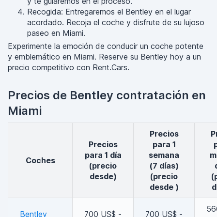
y te guiaremos en el proceso.
Recogida: Entregaremos el Bentley en el lugar
acordado. Recoja el coche y disfrute de su lujoso
paseo en Miami.
Experimente la emoción de conducir un coche potente
y emblemático en Miami. Reserve su Bentley hoy a un
precio competitivo con Rent.Cars.
Precios de Bentley contratación en
Miami
Precios
Precios
Precios
para 1
para 1 día
semana
m
coches
(precio
(7 días)
desde)
(precio
(
desde )
d
56
Bentley
700 US$ -
700 US$ -