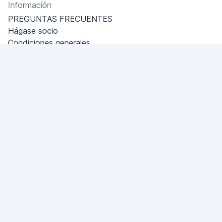
Información
PREGUNTAS FRECUENTES
Hágase socio
Condiciones generales
Política de privacidad
Miami
Miami, Florida, USA
+18049608701
¿Tiene una pregunta?
¡Escríbanos!