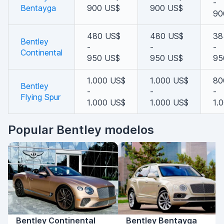
-
Bentayga
900 US$
900 US$
90
480 US$
480 US$
38
Bentley
-
-
-
Continental
950 US$
950 US$
95
1.000 US$
1.000 US$
80
Bentley
-
-
-
Flying Spur
1.000 US$
1.000 US$
1.
Popular Bentley modelos
Bentley Continental
Bentley Bentayga