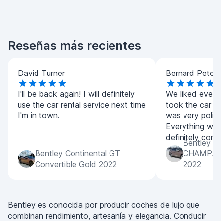
Reseñas más recientes
David Turner
Bernard Peter
I'll be back again! I will definitely
We liked every
use the car rental service next time
took the car fo
I'm in town.
was very polite
Everything went
definitely com
Bentley B
Bentley Continental GT
CHAMPAG
Convertible Gold 2022
2022
Bentley es conocida por producir coches de lujo que
combinan rendimiento, artesanía y elegancia. Conducir