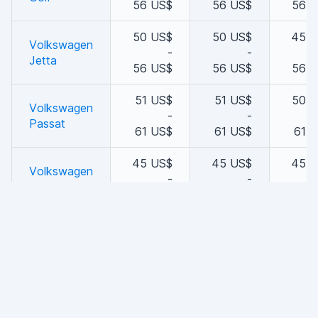
56 US$
56 US$
56 
50 US$
50 US$
45 U
Volkswagen
-
-
Jetta
56 US$
56 US$
56 
51 US$
51 US$
50 
Volkswagen
-
-
Passat
61 US$
61 US$
61 
45 US$
45 US$
45 U
Volkswagen
-
-
Passat CC
45 US$
45 US$
45 U
56 US$
56 US$
56 
Volkswagen
-
-
Tiguan
56 US$
56 US$
56 