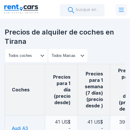
busque en
Precios de alquiler de coches en
Tirana
Precios
Precios
Precios
par
para 1
para 1
m
semana
coches
día
(7 días)
(precio
día
(precio
desde)
(pre
desde )
des
41 US$
41 US$
39 
Audi A3
-
-