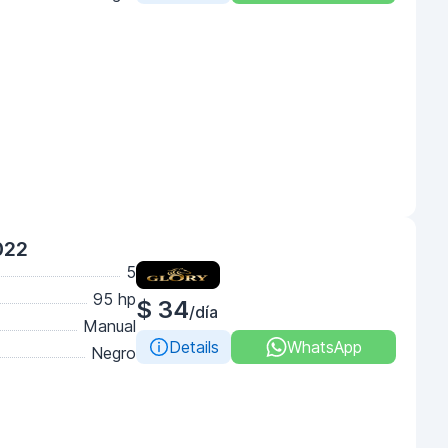
022
5
95 hp
$ 34
/día
Manual
Details
WhatsApp
Negro