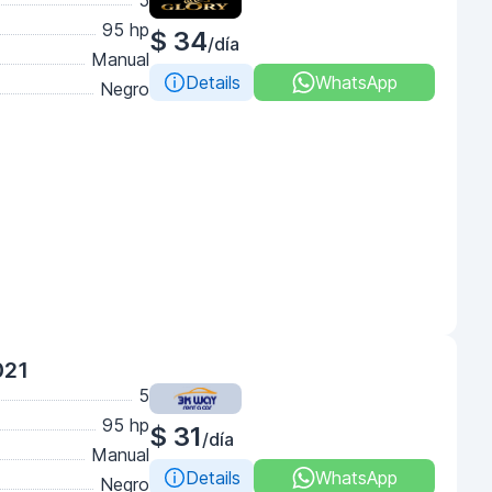
5
95 hp
$ 34
/día
Manual
Details
WhatsApp
Negro
021
5
95 hp
$ 31
/día
Manual
Details
WhatsApp
Negro