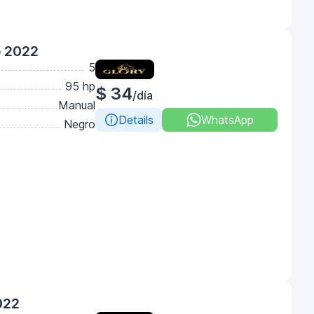
o 2022
5
95 hp
$ 34
/día
Manual
Details
WhatsApp
Negro
022