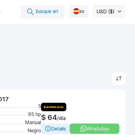
busque en
es
s
USD ($)
017
5
95 hp
$ 64
/día
Manual
Details
WhatsApp
Negro