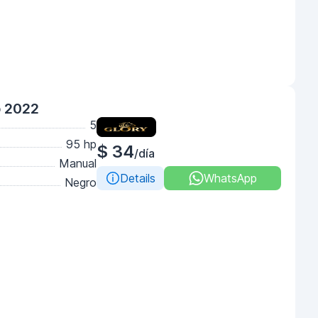
o 2022
5
95 hp
$ 34
/día
Manual
Details
WhatsApp
Negro