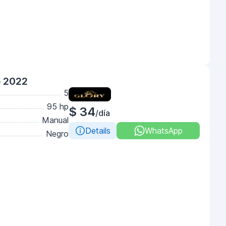
o 2022
5
95 hp
$ 34
/día
Manual
Details
WhatsApp
Negro