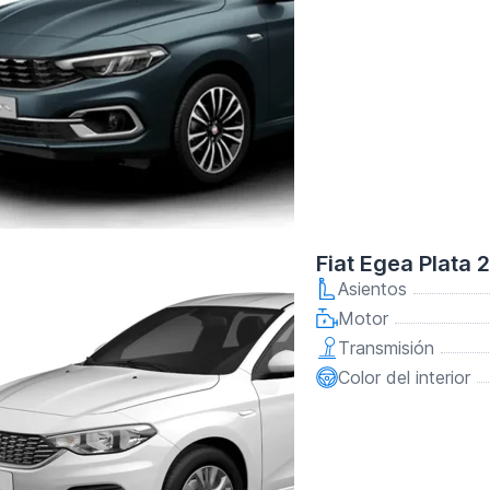
Fiat Egea Plata 
Asientos
Motor
Transmisión
Color del interior