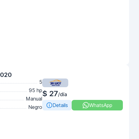
2020
5
95 hp
$ 27
/día
Manual
Details
WhatsApp
Negro