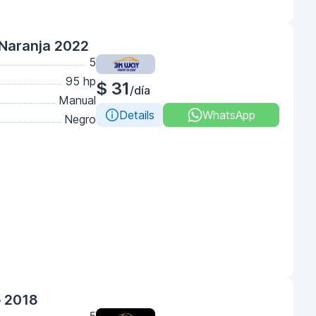
 Naranja 2022
5
95 hp
$ 31
/día
Manual
Details
WhatsApp
Negro
o 2018