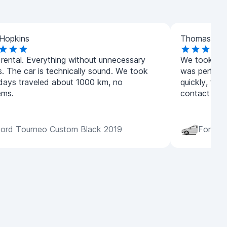
Hopkins
Thomas Wat
 rental. Everything without unnecessary
We took the
s. The car is technically sound. We took
was perfect
 days traveled about 1000 km, no
quickly, the 
ems.
contact agai
ord Tourneo Custom Black 2019
Ford Fi