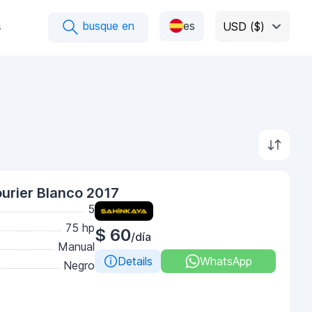
busque en
es
s
USD ($)
urier Blanco 2017
5
75 hp
$ 60
/día
Manual
Details
WhatsApp
Negro