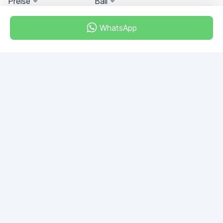
Preise
Bali
WhatsApp
Miami, Florida, USA
+18049608701
Haben Sie noch Fragen?
Schreiben Sie uns!
EINE FRAGE STELLEN
© 2026 RDC Portal L.L.C