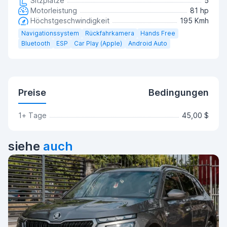
Sitzplätze
5
Motorleistung
81 hp
Höchstgeschwindigkeit
195 Kmh
Navigationssystem
Rückfahrkamera
Hands Free
Bluetooth
ESP
Car Play (Apple)
Android Auto
Preise
Bedingungen
1+ Tage
45,00 $
siehe
auch