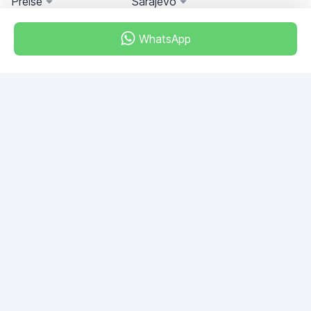
Preise
Sarajevo
WhatsApp
Miami, Florida, USA
+18049608701
Haben Sie noch Fragen?
Schreiben Sie uns!
EINE FRAGE STELLEN
© 2026 RDC Portal L.L.C