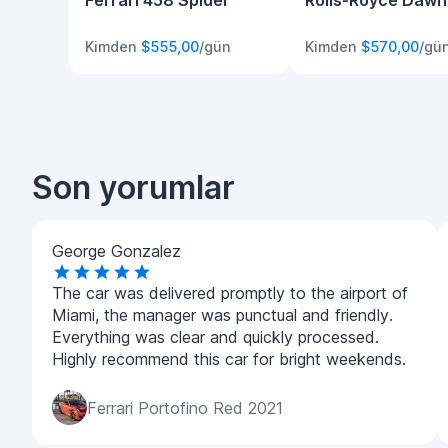
Ferrari 458 Spider
Rolls-Royce Dawn
Kimden
$555,00
/gün
Kimden
$570,00
/gü
Son yorumlar
George Gonzalez
The car was delivered promptly to the airport of
Miami, the manager was punctual and friendly.
Everything was clear and quickly processed.
Highly recommend this car for bright weekends.
Ferrari Portofino Red 2021