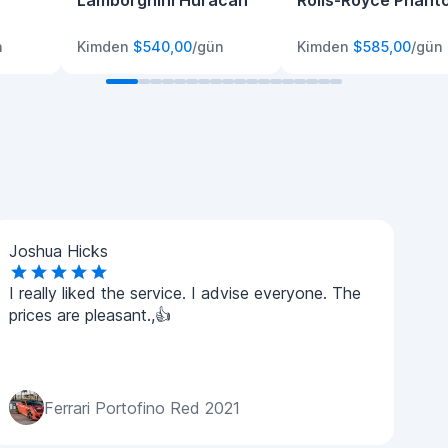
Lamborghini Huracan
Rolls-Royce Phant
n
Kimden
$540,00
/gün
Kimden
$585,00
/gün
Joshua Hicks
I really liked the service. I advise everyone. The
prices are pleasant.,👍
Ferrari Portofino Red 2021