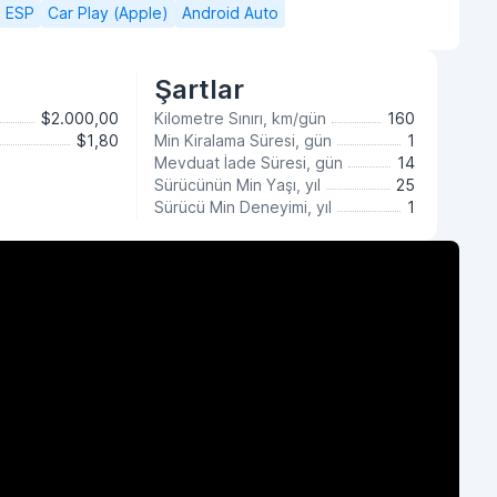
ESP
Car Play (Apple)
Android Auto
Şartlar
$2.000,00
Kilometre Sınırı, km/gün
160
$1,80
Min Kiralama Süresi, gün
1
Mevduat İade Süresi, gün
14
Sürücünün Min Yaşı, yıl
25
Sürücü Min Deneyimi, yıl
1