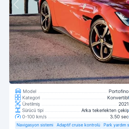
Model
Portofino
Kategori
Konvertibl
Üretilmiş
2021
Sürücü tipi
Arka tekerlekten çekiş
0-100 km/s
3.50 sec
Navigasyon sistemi
Adaptif cruise kontrolü
Park yardım s