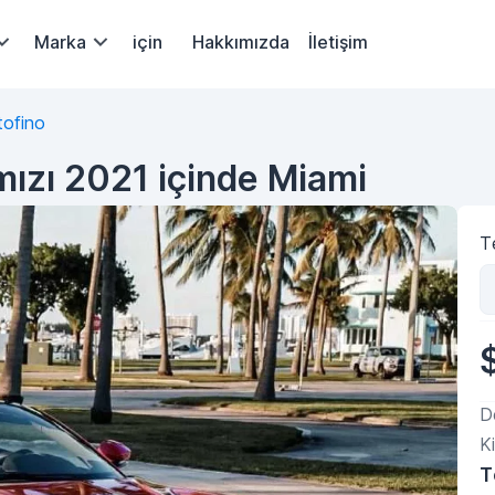
Marka
için
Hakkımızda
İletişim
tofino
rmızı 2021 içinde Miami
Te
D
Ki
T