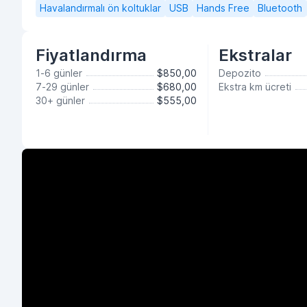
Havalandırmalı ön koltuklar
USB
Hands Free
Bluetooth
Fiyatlandırma
Ekstralar
1-6 günler
$850,00
Depozito
7-29 günler
$680,00
Ekstra km ücreti
30+ günler
$555,00