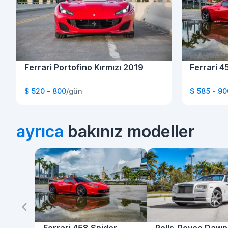
Ferrari Portofino Kırmızı 2019
Ferrari 4
$ 520 - 800
/gün
$ 585 - 90
ayrıca
bakınız modeller