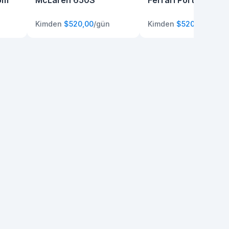
om
McLaren 650S
Ferrari Portofino
Kimden
$520,00
/gün
Kimden
$520,00
/gün