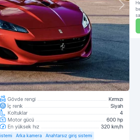
He
bı
sa
Gövde rengi
Kırmızı
İç renk
Siyah
Koltuklar
4
Motor gücü
600 hp
En yüksek hız
320 km/h
istemi
Arka kamera
Anahtarsız giriş sistemi