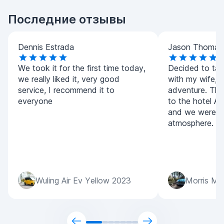
Последние отзывы
Dennis Estrada
Jason Thomas
We took it for the first time today,
Decided to tak
we really liked it, very good
with my wife, i
service, I recommend it to
adventure. The
everyone
to the hotel Ali
and we were re
atmosphere.
Wuling Air Ev Yellow 2023
Morris Mi