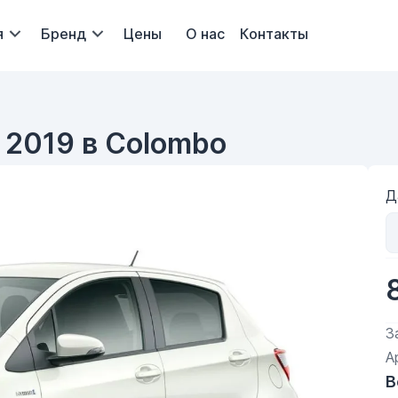
я
Бренд
Цены
О нас
Контакты
 2019 в Colombo
Д
З
А
В