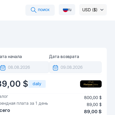
поиск
ru
USD ($)
ата начала
Дата возврата
89,00 $
daily
алог
800,00 $
рендная плата за
1
день
89,00 $
сего
89,00 $