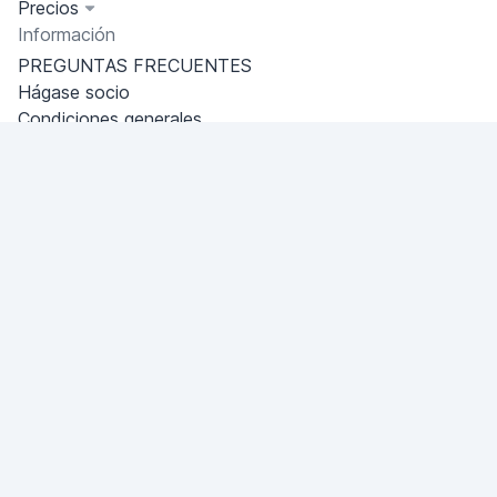
Precios
Información
PREGUNTAS FRECUENTES
Hágase socio
Condiciones generales
Política de privacidad
Side
Miami, Florida, USA
+18049608701
¿Tiene una pregunta?