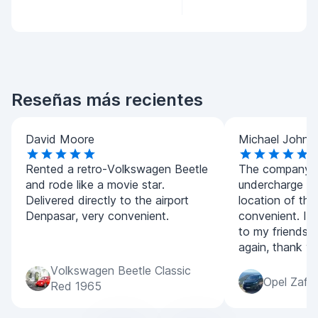
Reseñas más recientes
David Moore
Michael Johns
Rented a retro-Volkswagen Beetle
The company is
and rode like a movie star.
undercharge fo
Delivered directly to the airport
location of th
Denpasar, very convenient.
convenient. I 
to my friends a
again, thank yo
Volkswagen Beetle Classic
Opel Zafir
Red 1965