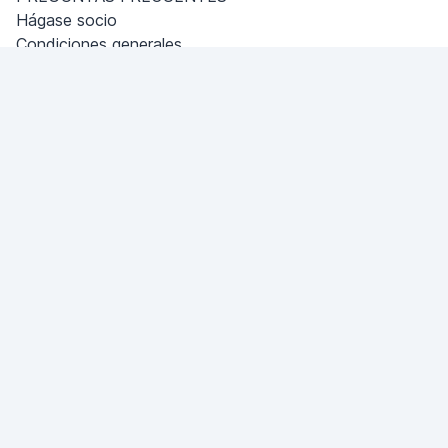
Hágase socio
Condiciones generales
Política de privacidad
Esmirna
Miami, Florida, USA
+18049608701
¿Tiene una pregunta?
¡Escríbanos!
HACER UNA PREGUNTA