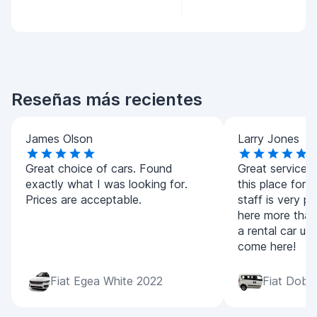
Reseñas más recientes
James Olson
Larry Jones
Great choice of cars. Found
Great service!
exactly what I was looking for.
this place for a
Prices are acceptable.
staff is very pol
here more than
a rental car ur
come here!
Fiat Egea White 2022
Fiat Dobl