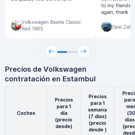
to my friends a
again, thank yo
Volkswagen Beetle Classic
Opel Zafir
Red 1965
Precios de Volkswagen
contratación en Estambul
Precios
Precios
Precios
para
para 1
para 1
me
semana
coches
día
(3
(7 días)
(precio
días
(precio
desde)
(prec
desde )
desd