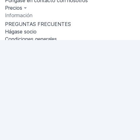
Póngase en contacto con nosotros
Precios
Información
PREGUNTAS FRECUENTES
Hágase socio
Condiciones generales
Política de privacidad
Ereván
Miami, Florida, USA
+18049608701