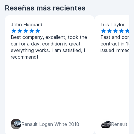
Reseñas más recientes
John Hubbard
Luis Taylor
Best company, excellent, took the
Fast and conv
car for a day, condition is great,
contract in 15 
everything works. I am satisfied, I
issued immedia
recommend!
Renault Logan White 2018
Renault Ta