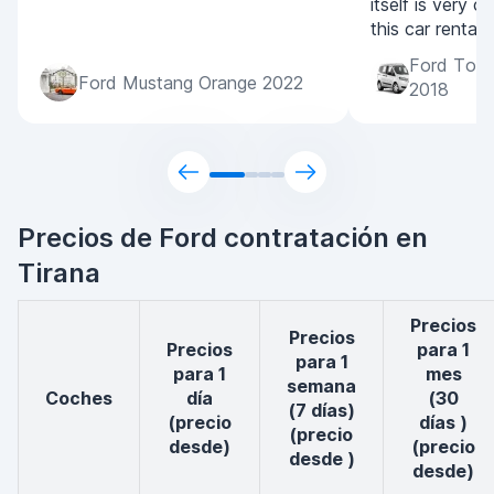
itself is very 
this car rental
Ford Tour
Ford Mustang Orange 2022
2018
Precios de Ford contratación en
Tirana
Precios
Precios
Precios
para 1
para 1
para 1
mes
semana
coches
día
(30
(7 días)
(precio
días )
(precio
desde)
(precio
desde )
desde)