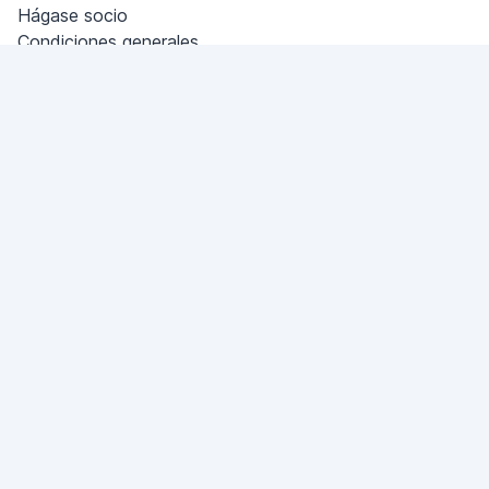
Hágase socio
Condiciones generales
Política de privacidad
Tirana
Miami, Florida, USA
+18049608701
¿Tiene una pregunta?
¡Escríbanos!
HACER UNA PREGUNTA