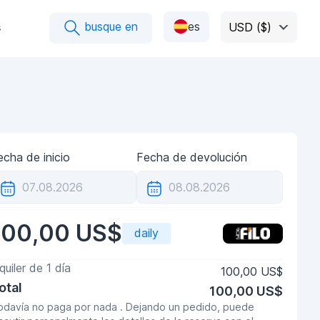
busque en
es
s
USD ($)
echa de inicio
Fecha de devolución
100,00 US$
daily
lquiler de
1
día
100,00 US$
otal
100,00 US$
odavía no paga por nada . Dejando un pedido, puede