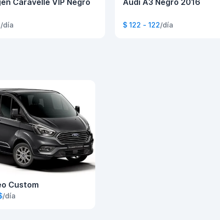
en Caravelle VIP Negro
Audi A3 Negro 2016
7
/día
$ 122 - 122
/día
eo Custom
$
/día