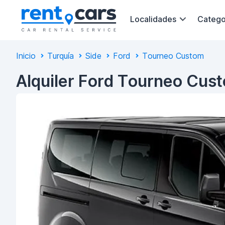
Localidades
Catego
Inicio
Turquía
Side
Ford
Tourneo Custom
Alquiler Ford Tourneo Cus