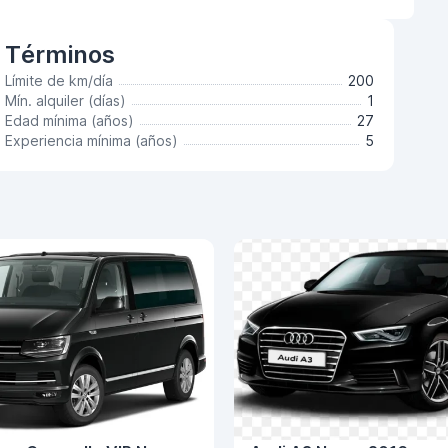
Términos
Límite de km/día
200
Mín. alquiler (días)
1
Edad mínima (años)
27
Experiencia mínima (años)
5