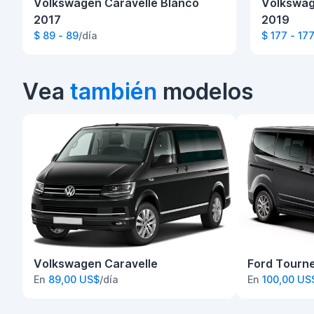
Volkswagen Caravelle Blanco
Volkswag
2017
2019
$ 89 - 89
/día
$ 177 - 17
Vea
también
modelos
Volkswagen Caravelle
Ford Tourn
En
89,00 US$
/día
En
100,00 US