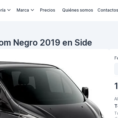
ría
Marca
Precios
Quiénes somos
Contacto
tom Negro 2019 en Side
F
A
T
T