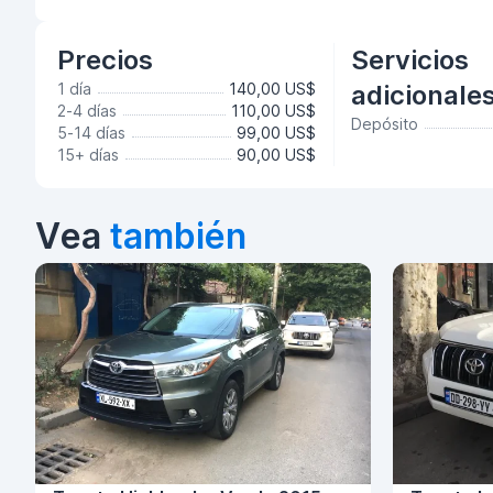
Precios
Servicios
1 día
140,00 US$
adicionale
2-4 días
110,00 US$
Depósito
5-14 días
99,00 US$
15+ días
90,00 US$
Vea
también