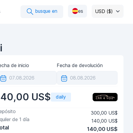
busque en
es
s
USD ($)
i
echa de inicio
Fecha de devolución
140,00 US$
daily
epósito
300,00 US$
lquiler de
1
día
140,00 US$
otal
140,00 US$