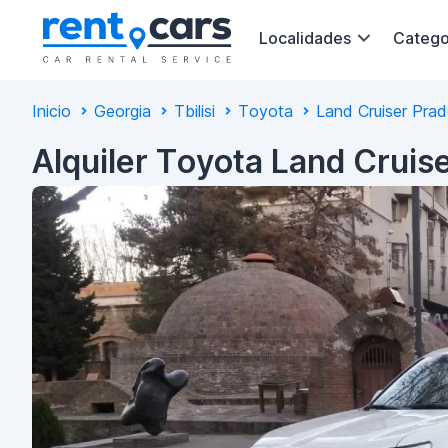
Localidades
Catego
Inicio
Georgia
Tbilisi
Toyota
Land Cruiser Pra
Alquiler Toyota Land Cruise