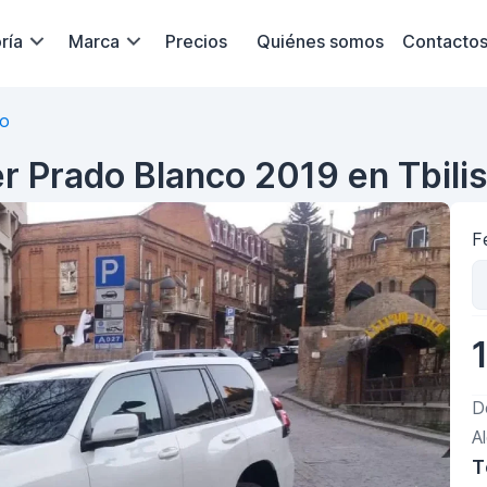
ría
Marca
Precios
Quiénes somos
Contacto
do
r Prado Blanco 2019 en Tbilis
F
D
A
T