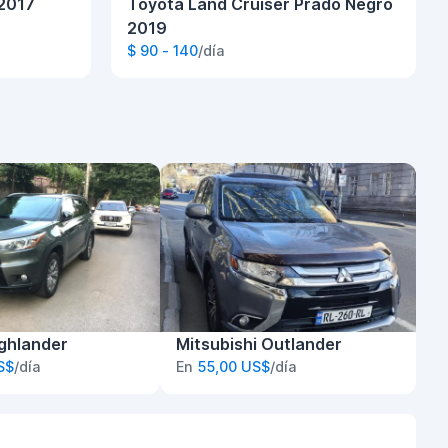
 2017
Toyota Land Cruiser Prado Negro
2019
$ 90 - 140
/día
ghlander
Mitsubishi Outlander
S$
/día
En
55,00 US$
/día