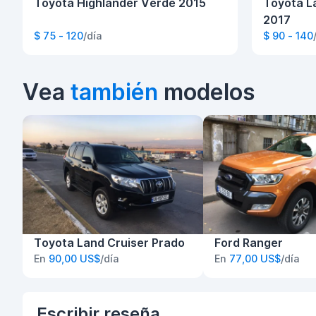
Toyota Highlander Verde 2015
Toyota L
2017
$ 75 - 120
/día
$ 90 - 140
Vea
también
modelos
Toyota Land Cruiser Prado
Ford Ranger
En
90,00 US$
/día
En
77,00 US$
/día
Escribir
reseña