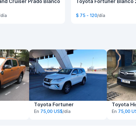
and Cruiser Prado Blanco
Toyota Fortuner Blanco
/día
$ 75 - 120
/día
Toyota Fortuner
Toyota Hi
En
75,00 US$
/día
En
75,00 U