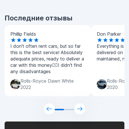
Последние отзывы
Phillip Fields
Don Parker
I don't often rent cars, but so far
Everything is g
this is the best service! Absolutely
delivered on ti
adequate prices, ready to deliver a
maintained, no 
car with this money👍🏼I didn't find
any disadvantages
Rolls-Royce Dawn White
Rolls-Royc
2022
2020