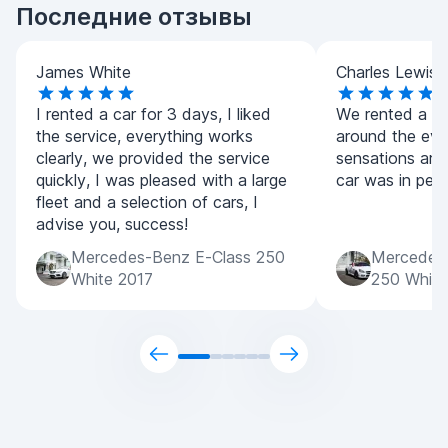
Последние отзывы
James White
Charles Lewis
I rented a car for 3 days, I liked
We rented a co
the service, everything works
around the eve
clearly, we provided the service
sensations are
quickly, I was pleased with a large
car was in perf
fleet and a selection of cars, I
advise you, success!
Mercedes-Benz E-Class 250
Mercedes
White 2017
250 White