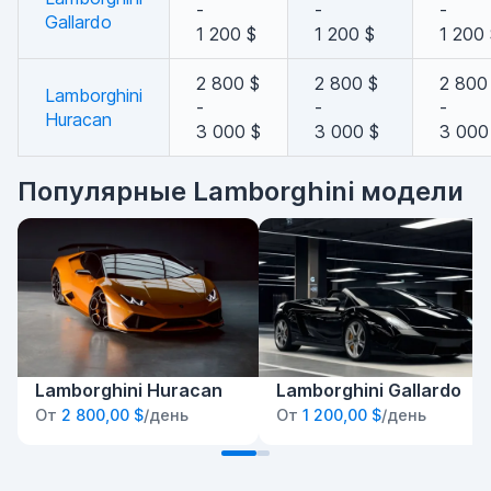
-
-
-
Gallardo
1 200 $
1 200 $
1 200
2 800 $
2 800 $
2 800
Lamborghini
-
-
-
Huracan
3 000 $
3 000 $
3 000
Популярные Lamborghini модели
Lamborghini Huracan
Lamborghini Gallardo
От
2 800,00 $
/день
От
1 200,00 $
/день