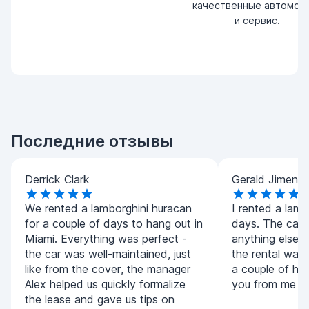
качественные автомоб
и сервис.
Последние отзывы
Derrick Clark
Gerald Jimene
We rented a lamborghini huracan
I rented a lamb
for a couple of days to hang out in
days. The car i
Miami. Everything was perfect -
anything else. I
the car was well-maintained, just
the rental was f
like from the cover, the manager
a couple of hou
Alex helped us quickly formalize
you from me t
the lease and gave us tips on