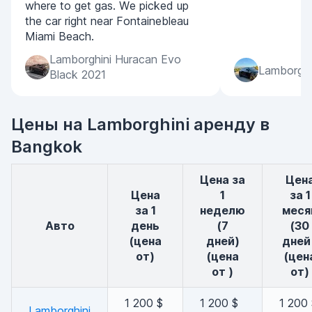
where to get gas. We picked up
the car right near Fontainebleau
Miami Beach.
Lamborghini Huracan Evo
Lamborghi
Black 2021
Цены на Lamborghini аренду в
Bangkok
Цена за
Цена
Цена
1
за 1
за 1
неделю
меся
авто
день
(7
(30
(цена
дней)
дней 
от)
(цена
(цен
от )
от)
1 200 $
1 200 $
1 200
Lamborghini