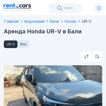
поиск
Главная
Индонезия
Бали
Honda
UR-V
Аренда Honda UR-V в Бали
UR-V
Brio