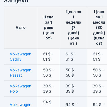
Sarajevo
Цена за
Цена
Цена
1
за 1
за 1
неделю
месяц
авто
день
(7
(30
(цена
дней)
дней )
от)
(цена
(цена
от )
от)
Volkswagen
61 $ -
61 $ -
61 $ -
Caddy
61 $
61 $
61 $
Volkswagen
50 $ -
50 $ -
50 $ -
Passat
50 $
50 $
50 $
Volkswagen
39 $ -
39 $ -
39 $ -
Polo
39 $
39 $
39 $
94 $
Volkswagen
94 $ -
94 $ -