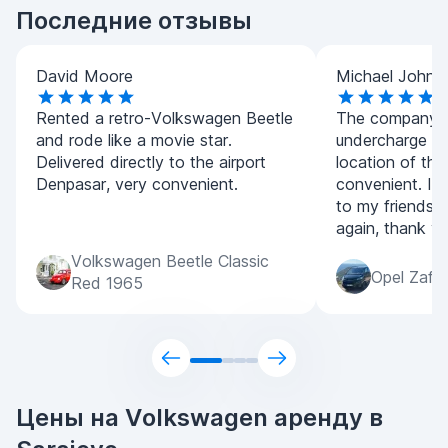
Последние отзывы
David Moore
Michael Johns
Rented a retro-Volkswagen Beetle
The company is
and rode like a movie star.
undercharge fo
Delivered directly to the airport
location of th
Denpasar, very convenient.
convenient. I 
to my friends a
again, thank yo
Volkswagen Beetle Classic
Opel Zafir
Red 1965
Цены на Volkswagen аренду в