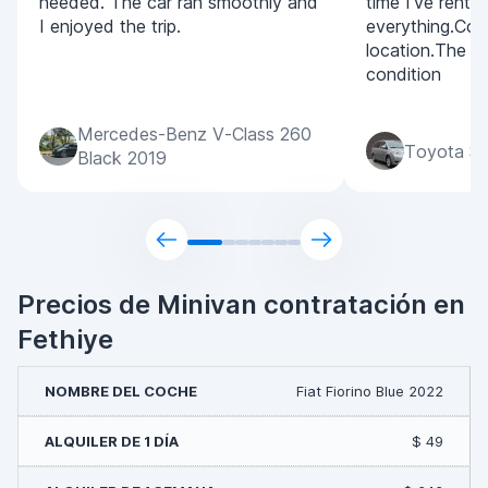
needed. The car ran smoothly and
time I've rented
I enjoyed the trip.
everything.Con
location.The c
condition
Mercedes-Benz V-Class 260
Toyota Si
Black 2019
Precios de Minivan contratación en
Fethiye
Fiat Fiorino Blue 2022
$ 49